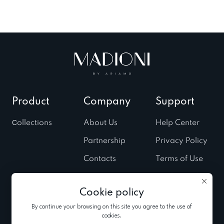
Product
Company
Support
Сollections
About Us
Help Center
Partnership
Privacy Policy
Contacts
Terms of Use
Stores
Cookies Policy
Cookie policy
Fairs & Trunk
shows
By continue your browsing on this site you agree to the use of
cookies.