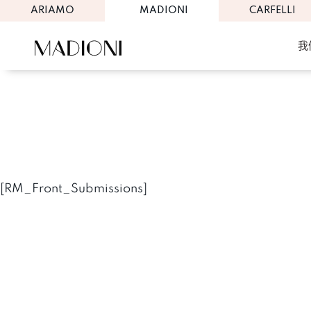
ARIAMO
MADIONI
CARFELLI
我
Skip
to
content
[RM_Front_Submissions]