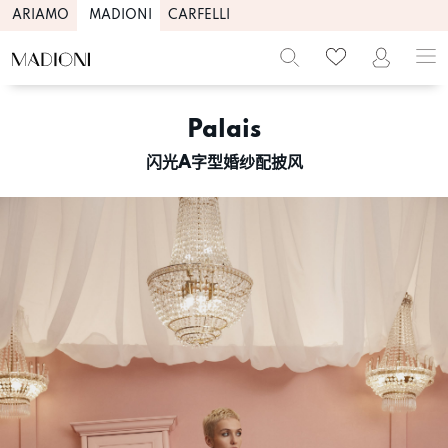
ARIAMO
MADIONI
CARFELLI
Skip
to
Palais
content
闪光A字型婚纱配披风