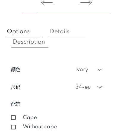
Options
Details
Description
颜色
ivory
尺码
34-eu
配饰
Cape
Without cape