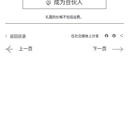
成为合伙人
礼服的价格不包括运费。
返回目录
在社交媒体上分享
Facebook
Pintere
Sha
上一页
下一页