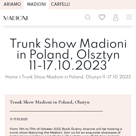
ARIAMO
MADIONI
CARFELLI
Trunk Show Madioni
in Poland, Olsztyn
11-17.10.2023
Home
»
Trunk Show Madioni in Poland, Olsztyn 11-17.10.2023
Trunk Show Madioni in Poland, Olsztyn
11-17.10.2023
From 11th to 17th of October 2023, Butik Ślubny Arianne will be hosting a
trunk show featuring the Madioni. Join us for an exquisite showcase of