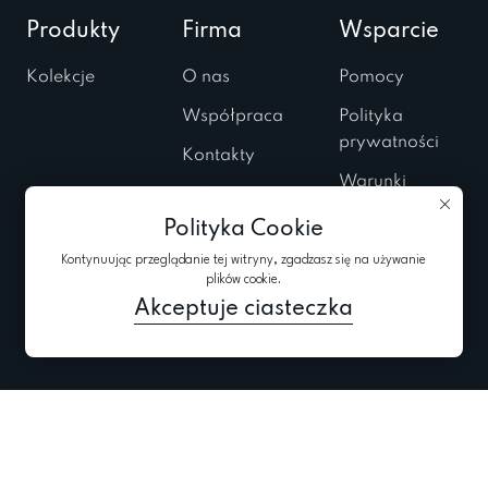
Produkty
Firma
Wsparcie
Kolekcje
O nas
Pomocy
Współpraca
Polityka
prywatności
Kontakty
Warunki
Salony
użytkowania
Polityka Cookie
Zamknięte
Polityka
pokazy
Kontynuując przeglądanie tej witryny, zgadzasz się na używanie
dotyczące
plików cookie.
Blog
plików
Akceptuje ciasteczka
„cookie”
Zapisz się do newslettera
Zapisz się aktualne informacje na temat kolekcje,
promocje i wydarzenia