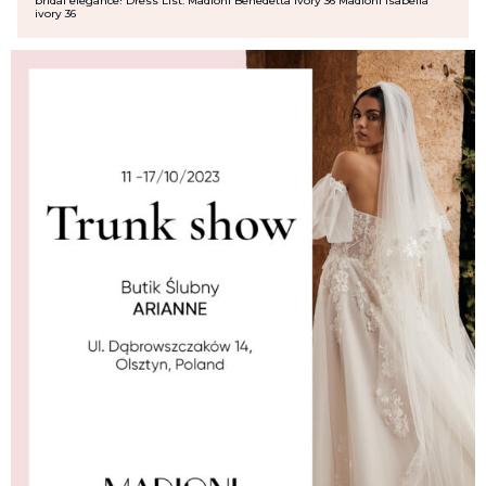
bridal elegance! Dress List: Madioni Benedetta ivory 36 Madioni Isabella
ivory 36