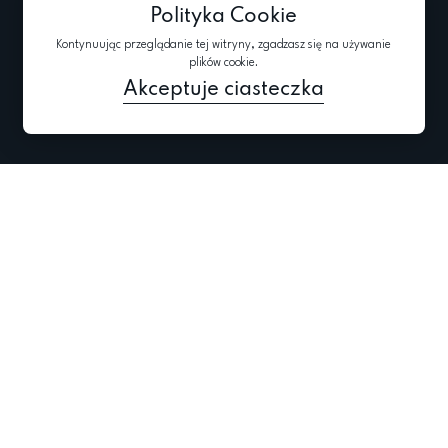
Polityka Cookie
Zamknięte
Polityka
pokazy
Kontynuując przeglądanie tej witryny, zgadzasz się na używanie
dotyczące
plików cookie.
Blog
plików
Akceptuje ciasteczka
„cookie”
Zapisz się do newslettera
Zapisz się aktualne informacje na temat kolekcje,
promocje i wydarzenia
2024 @ Wszelkie prawa zastrzeżone