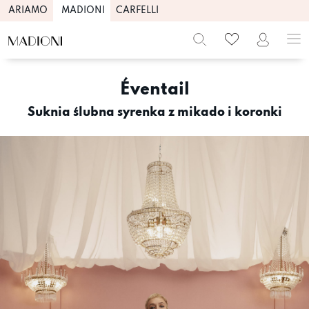
ARIAMO
MADIONI
CARFELLI
Skip
to
Éventail
content
Suknia ślubna syrenka z mikado i koronki