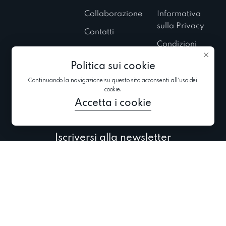
Collaborazione
Informativa
sulla Privacy
Contatti
Condizioni
Showroom
d’Uso
Politica sui cookie
Esposizioni
Informativa sui
private
Continuando la navigazione su questo sito acconsenti all'uso dei
cookie
cookie.
Blog
Accetta i cookie
Iscriversi alla newsletter
Iscriversi per ricevere le ultime informazioni su collezioni,
promozioni ed eventi