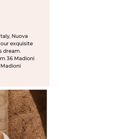
Italy, Nuova
our exquisite
’s dream.
eam 36 Madioni
6 Madioni