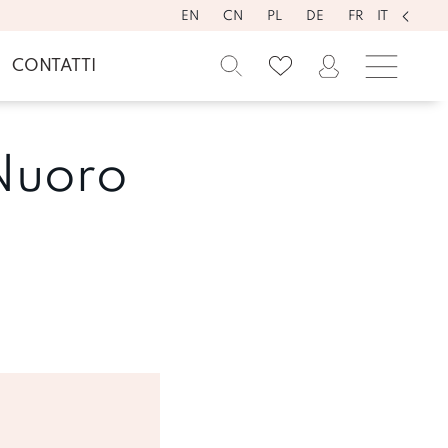
EN
CN
PL
DE
FR
IT
CONTATTI
Nuoro