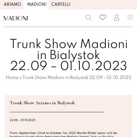
ARIAMO
MADIONI
CARFELLI
Trunk Show Madioni
in Bialystok
22.09 – 01.10.2023
Home
»
Trunk Show Madioni in Bialystok 22.09 – 01.10.2023
Trunk Show Ariamo in Bialystok
22.09 – 01.10.2023
From September 22nd to October 1st, 2023, Nicole Bridal salon will be
hosting a trunk show featuring the Madioni brand. Join us for this