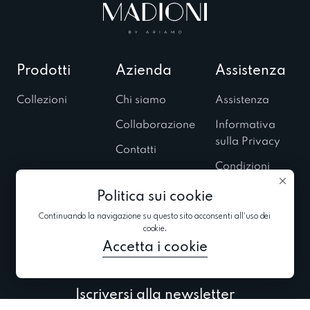
Prodotti
Azienda
Assistenza
Collezioni
Chi siamo
Assistenza
Collaborazione
Informativa
sulla Privacy
Contatti
Condizioni
Showroom
d’Uso
Politica sui cookie
Esposizioni
Informativa sui
private
Continuando la navigazione su questo sito acconsenti all'uso dei
cookie
cookie.
Blog
Accetta i cookie
Iscriversi alla newsletter