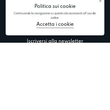
d’Uso
Politica sui cookie
Esposizioni
Informativa sui
private
Continuando la navigazione su questo sito acconsenti all'uso dei
cookie
cookie.
Blog
Accetta i cookie
Iscriversi alla newsletter
Iscriversi per ricevere le ultime informazioni su collezioni,
promozioni ed eventi
2024 @ Tutti i diritti riservati