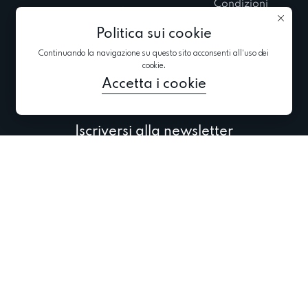
Condizioni
Showroom
d’Uso
Politica sui cookie
Esposizioni
Informativa sui
private
Continuando la navigazione su questo sito acconsenti all'uso dei
cookie
cookie.
Blog
Accetta i cookie
Iscriversi alla newsletter
Iscriversi per ricevere le ultime informazioni su collezioni,
promozioni ed eventi