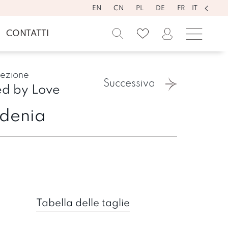
EN
CN
PL
DE
FR
IT
CONTATTI
lezione
Successiva
d by Love
denia
Tabella delle taglie