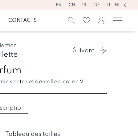
EN
CN
PL
DE
IT
FR
CONTACTS
lection
Suivant
llette
rfum
n stretch et dentelle à col en V
scription
Tableau des tailles