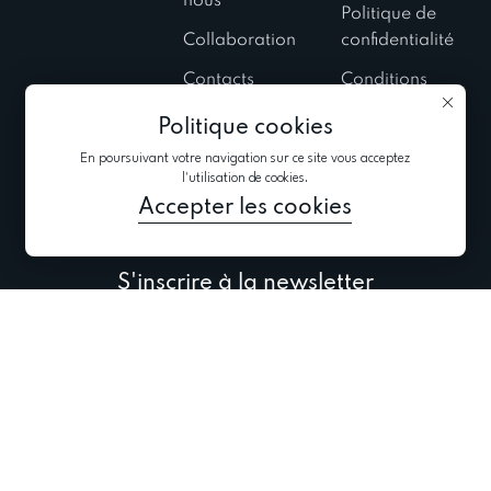
nous
Politique de
Collaboration
confidentialité
Contacts
Conditions
d’utilisation
Salons
Politique cookies
Politique
Défilés privés
En poursuivant votre navigation sur ce site vous acceptez
relative aux
l'utilisation de cookies.
Blog
cookies
Accepter les cookies
S'inscrire à la newsletter
Abonnez-vous aux dernières informations sur les
collections, les promotions et les événements