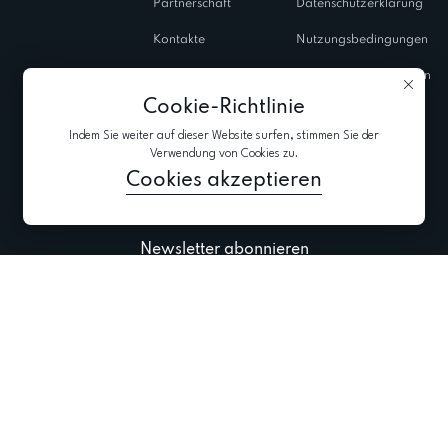
Partnerschaft
Datenschutzerklärung
Kontakte
Nutzungsbedingungen
Salons
Verwendungsrichtlinien
von Cookies
Cookie-Richtlinie
Geschlossene
Indem Sie weiter auf dieser Website surfen, stimmen Sie der
Shows
Verwendung von Cookies zu.
Blog
Cookies akzeptieren
Newsletter abonnieren
Aktuellste Informationen zu Kollektionen, Aktionen und Events abonnieren