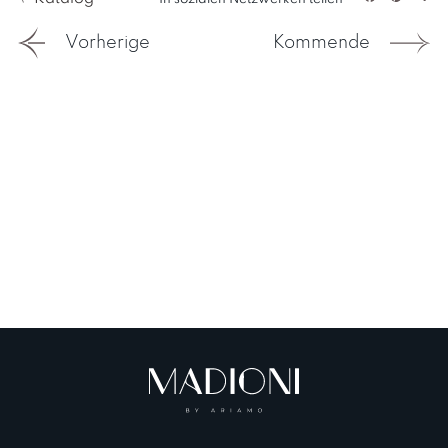
Facebook
Pintere
Tei
Vorherige
Kommende