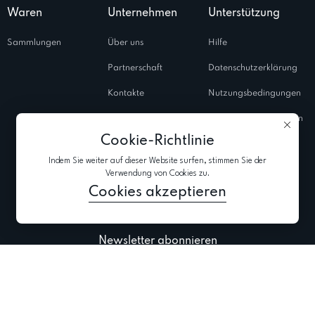
Waren
Unternehmen
Unterstützung
Sammlungen
Über uns
Hilfe
Partnerschaft
Datenschutzerklärung
Kontakte
Nutzungsbedingungen
Salons
Verwendungsrichtlinien
von Cookies
Cookie-Richtlinie
Geschlossene
Indem Sie weiter auf dieser Website surfen, stimmen Sie der
Shows
Verwendung von Cookies zu.
Blog
Cookies akzeptieren
Newsletter abonnieren
Aktuellste Informationen zu Kollektionen, Aktionen und Events abonnieren