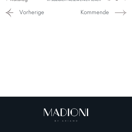
Facebook
Pintere
Tei
Vorherige
Kommende