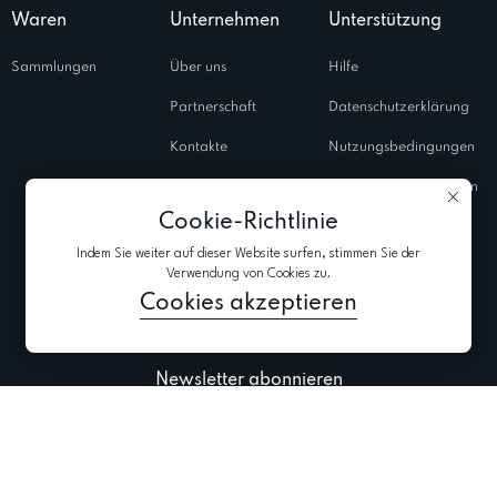
Waren
Unternehmen
Unterstützung
Sammlungen
Über uns
Hilfe
Partnerschaft
Datenschutzerklärung
Kontakte
Nutzungsbedingungen
Salons
Verwendungsrichtlinien
von Cookies
Cookie-Richtlinie
Geschlossene
Indem Sie weiter auf dieser Website surfen, stimmen Sie der
Shows
Verwendung von Cookies zu.
Blog
Cookies akzeptieren
Newsletter abonnieren
Aktuellste Informationen zu Kollektionen, Aktionen und Events abonnieren