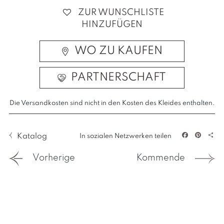
ZUR WUNSCHLISTE
HINZUFÜGEN
WO ZU KAUFEN
PARTNERSCHAFT
Die Versandkosten sind nicht in den Kosten des Kleides enthalten.
Katalog
In sozialen Netzwerken teilen
Facebook
Pintere
Tei
Vorherige
Kommende