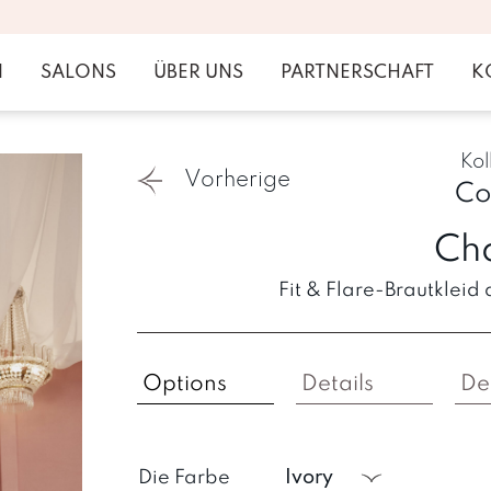
N
SALONS
ÜBER UNS
PARTNERSCHAFT
K
Kol
Vorherige
Co
Ch
Fit & Flare-Brautkleid 
Options
Details
De
Die Farbe
ivory