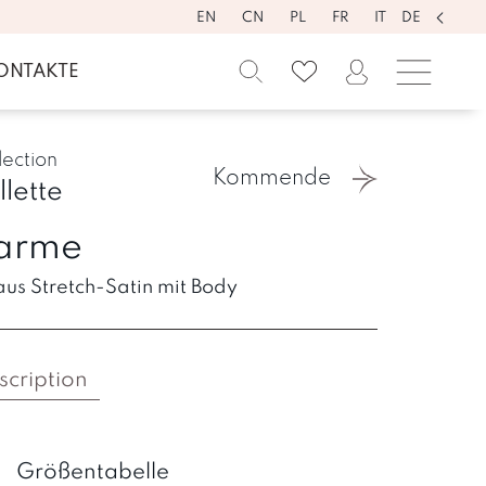
EN
CN
PL
FR
IT
DE
ONTAKTE
lection
Kommende
llette
arme
aus Stretch-Satin mit Body
scription
Größentabelle