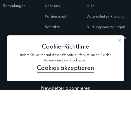
Sammlungen
Über uns
Hilfe
Partnerschaft
Datenschutzerklärung
Kontakte
Nutzungsbedingungen
Salons
Verwendungsrichtlinien
von Cookies
Cookie-Richtlinie
Geschlossene
Indem Sie weiter auf dieser Website surfen, stimmen Sie der
Shows
Verwendung von Cookies zu.
Blog
Cookies akzeptieren
Newsletter abonnieren
Aktuellste Informationen zu Kollektionen, Aktionen und Events abonnieren